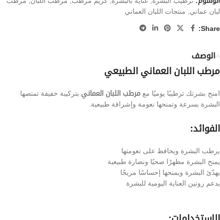
الوسوم:
ترطيب البشرة
,
عناية بالبشرة
,
كريم مرطب
,
مرطب اللبان
,
مرطب
لبان عماني
,
منتجات اللبان العماني
Share:
الوصف
مرطب اللبان العماني الطبيعي
امنح بشرتك ترطيبًا يوميًا مع
مرطب اللبان العماني
بتركيبة خفيفة تمتصها
البشرة بسرعة وتمنحها نعومة وإشراقة طبيعية.
الفوائد:
يرطب البشرة ويحافظ على نعومتها
يمنح البشرة مظهرًا صحيًا ونضارة طبيعية
يهدّئ البشرة ويمنحها إحساسًا مريحًا
يدعم روتين العناية اليومية للبشرة
الاستخدامات: