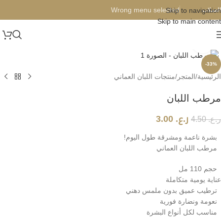
Wrong menu selected
العملات
Skip to navigation
Skip to main content
Click to enlarge
-33%
الرئيسية
/
المتجر
/
منتجات اللبان العماني
مرطب اللبان
ر.ع.
3.00
ر.ع.
4.50
بشرة ناعمة ومشرقة طول اليوم!
مرطب اللبان العماني
حجم 110 مل
عناية يومية متكاملة
ترطيب عميق بدون ملمس دهني
نعومة ونضارة فورية
مناسب لكل أنواع البشرة