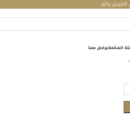
يجي والتوصيل مجاني للطلبات فوق 190 ريال
لة الشائعة
تواصل معنا