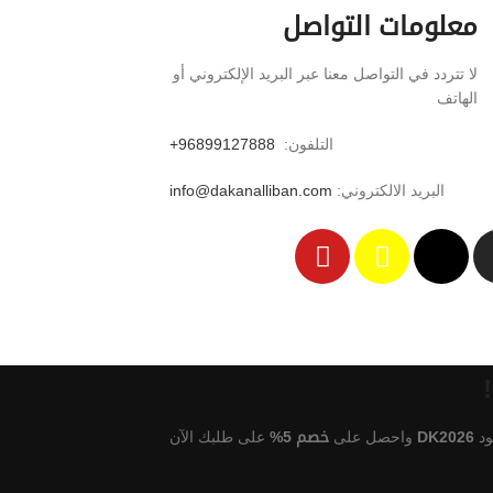
معلومات التواصل
لا تتردد في التواصل معنا عبر البريد الإلكتروني أو
الهاتف
التلفون: ‏
96899127888+
البريد الالكتروني:
info@dakanalliban.com
ود
DK2026
واحصل على
خصم 5%
على طلبك الآن