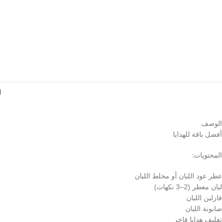
ا
الوصف
أفضل باقة للهدايا
المحتويات:
عطر عود اللبان أو مخلط اللبان
لبان معطر (2–3 نكهات)
فازلين اللبان
صابونة اللبان
تغليف هدايا فاخر