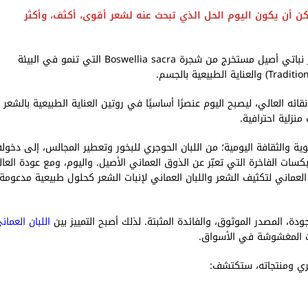
مكن أن يكون اليوم الحل الذي تبحث عنه لشعر أقوى، أكثف، وأكثر
للشعر ليس مجرد وصفة تقليدية تتناقلها الجدات… بل هو كنز نباتي أصيل مستخرج من شجرة Boswellia sacra التي تنمو في البيئة
قائه العالي، ليصبح اليوم عنصرًا أساسيًا في روتين العناية الطبيعية بالشعر
زلية احترافية.
ة والثقافة اليومية؛ من اللبان الحوجري للبخور وتعطير المجالس، إلى دخوله
كسات الفاخرة التي تعبّر عن الذوق العماني الأصيل. واليوم، ومع عودة العال
Organic & C)، يتزايد البحث عن اللبان العماني لتكثيف الشعر واللبان العماني لإنبات الشعر كحلول طبيعية مدعومة
، المصدر الموثوق، والفائدة المثبتة. لذلك أصبح التمييز بين
اللبان العمان
ات المغشوشة في الأسواق.
جري ومنتجاته، ستكتشف: