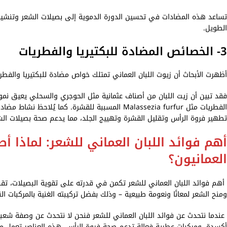
تساعد هذه المضادات في تحسين الدورة الدموية إلى بصيلات الشعر وتنشيط ت
الطويل.
3- الخصائص المضادة للبكتيريا والفطريات
أظهرت الأبحاث أن زيوت اللبان العماني تمتلك خواص مضادة للبكتيريا والفط
تطهير فروة الرأس وتقليل القشرة وتهييج الجلد، مما يدعم صحة بصيلات الش
أهم فوائد اللبان العماني للشعر: لماذا أص
العمانيون؟
أهم فوائد اللبان العماني للشعر تكمن في قدرته على تقوية البصيلات، تقل
ومنح الشعر لمعانًا ونعومة طبيعية – وذلك بفضل تركيبته الغنية بالمركبات النشطة المس
عندما نتحدث عن فوائد اللبان العماني للشعر فنحن لا نتحدث عن وصفة شع
أكسدة، ومركبات عطرية فعالة تدعم صحة فروة الرأس. هذه العناصر تعمل معً