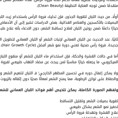
متقدمًا ضمن توجه العناية النظيفة (Clean Beauty).
أولًا، من حيث اللبان لتقوية الجذور، فإن تدليك فروة الرأس باستخدام زيت 
البصيلات بالأكسجين والعناصر الغذائية. بعض الدراسات تشير إلى أن الأحماض
خيارًا داعمًا ضمن روتين اللبان لعلاج تساقط الشعر، دون الادعاء بأنه علاج طب
ثانيًا، عند الحديث عن اللبان العماني لإنبات الشعر أو اللبان العماني لت
جديدة. فروة رأس صحية تعني دورة نمو شعر أفضل (Hair Growth Cycle)، ما ينعكس تدريجيًا على الكثافة والمظهر العام.
أما في حالات القشرة والحكة، فإن استخدام ماء اللبان للشعر أو منقوع الل
الميكروبي، ما يجعله خيارًا مناسبًا لمن يبحث عن مضاد التهاب طبيعي لفروة
ولا يمكن إغفال دوره في تحسين المظهر الخارجي؛ فـ اللبان لتنعيم الشعر و
والحفاظ على توازن الرطوبة، مما يمنح الشعر لمعانًا صحيًا دون إثقاله بالزيوت ا
ولفهم الصورة الكاملة، يمكن تلخيص أهم فوائد اللبان العماني للشعر 
تقوية بصيلات الشعر وتقليل التساقط
تحفيز نمو الشعر بشكل طبيعي
علاج القشرة وتهدئة فروة الرأس