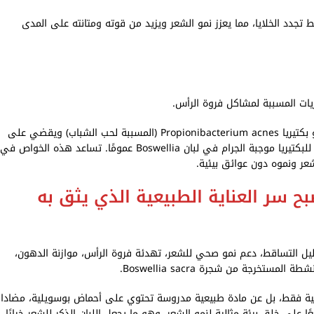
جدد الخلايا، مما يعزز نمو الشعر ويزيد من قوته ومتانته على المدى
ريات المسببة لمشاكل فروة الرأس.
فقد تبين أن زيت اللبان من أصناف عثمانية مثل الحوجري والسحلي يعيق نمو بكتيريا Propionibacterium acnes (المسببة لحب الشباب) ويقضي على
الفطريات مثل Malassezia furfur المسببة للقشرة. كما يُلاحظ نشاط مضاد للبكتيريا موجبة الجرام في لبان Boswellia عمومًا. تساعد هذه الخواص في
عر ونموه دون عوائق بيئية.
بح سر العناية الطبيعية الذي يثق به
يل التساقط، دعم نمو صحي للشعر، تهدئة فروة الرأس، موازنة الدهون،
تخرجة من شجرة Boswellia sacra.
بية فقط، بل عن مادة طبيعية مدروسة تحتوي على أحماض بوسويلية، مضادا
ا على خلق بيئة مثالية لنمو الشعر، وهو ما يجعل
اللبان الذكر
للشعر خيارًا