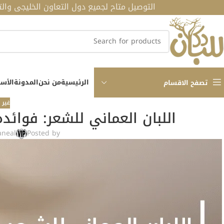
التوصيل متاح لجميع دول التعاون الخليجي والتوصيل مجاني 
الرئيسية
من نحن
المدونة
الأسئ
تصفح الاقسام
غير 
اللبان العماني للشعر: فوائد
aneal
Posted by