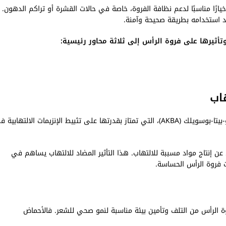
يارًا مناسبًا لدعم نظافة الفروة، خاصة في حالات القشرة أو تراكم الدهون.
 استخدامه بطريقة صحيحة وآمنة.
تأثيرها على فروة الرأس إلى ثلاثة محاور رئيسية:
يحتوي اللبان العماني على أحماض بوسويلية نشطة، أبرزها حمض 11-أوكسو-بيتا-بوسويلك (AKBA)، التي تمتاز بقدرتها على تثبيط الإنزيمات الالتهاب
يثبط AKBA إنزيم الـ5-ليبوأوكسيجيناز (5-LOX) المسؤول عن إنتاج مواد مسببة للالتهاب. هذا التأثير المضاد للالتهاب يساهم في
ت فروة الرأس الحساسة.
روة الرأس من التلف وتأمين بيئة مناسبة لنمو صحي للشعر. فالأحماض