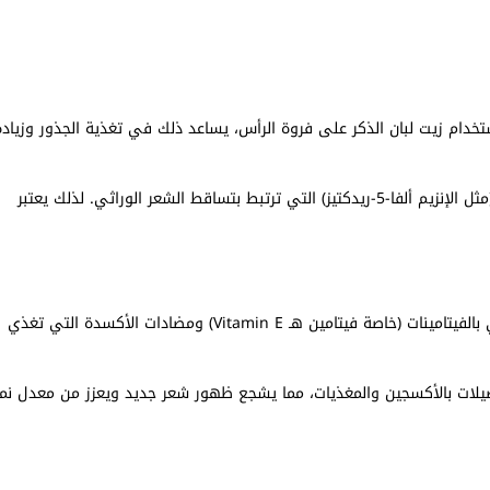
تخدام زيت لبان الذكر على فروة الرأس، يساعد ذلك في تغذية الجذور وزيادة
كما يحتوي اللبان العُماني على مركبات تمنع إفراز بعض المركبات الكيميائية (مثل الإنزيم ألفا-5-ريدكتيز) التي ترتبط بتساقط الشعر الوراثي. لذلك يعتبر
يُساهم اللبان العُماني في تعزيز نمو الشعر الجديد بصورة طبيعية. فهو غني بالفيتامينات (خاصة فيتامين هـ Vitamin E) ومضادات الأكسدة التي تغذي
بصيلات بالأكسجين والمغذيات، مما يشجع ظهور شعر جديد ويعزز من معدل نم