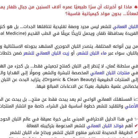
🔥 ماذا لو أخبرتك أن سرًا طبيعيًا عمره آلاف السنين من جبال ظفار ي
لمعانًا… بدون مواد كيميائية قاسية؟
اللبان العماني
الفريدة بمحافظة ظفار، ويحمل تاريخًا عريقًا في الطب القديم (Traditional Medicine) والعناية الطبيعية بالجسم.
من بين أنواعه المختلفة، يتصدر اللبان الحوجري المشهد بجودته الاستثنائية ون
باللبان، سواء عبر
ماء اللبان للشعر
، أو
زيت اللبان العماني للشعر
ضمن خلطات من
في سلطنة عُمان، لا يُنظر إلى اللبان كمنتج تجميلي فقط… بل كجزء من الهوي
في
منتجات اللبان العماني
المخصصة للبشرة والشعر، وصولًا إلى الهدايا والب
إلى المنتجات الطبيعية (lean Beauty
بخصائص علمية حقيقية، بعيدًا عن الادعاءات المبالغ فيها.
📈 المستهلك العماني الواعي لم يعد يبحث فقط عن منتج… بل يبحث عن الجودة
الأصلي
والتقليد للشعر خطوة أساسية قبل الشراء، خاصة مع انتشار المنتج
✨ في هذا الدليل الاحترافي المبني على خبرة عميقة في عالم اللبان الحو
✔
أهم
فوائد اللبان العماني
للشعر المدعومة بتركيبته الفعالة
✔
الطريقة الصحيحة لتحضير منقوع اللبان للشعر وبخاخ ماء اللبان للشعر