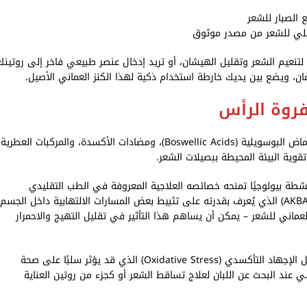
 الصبار للشعر
أصلي للشعر من مصدر موثوق
لتنعيم الشعر وتقليل الهيشان، أو تريد إدخال عنصر طبيعي فاخر إلى روتينك
ان، ويضع بين يديك خارطة استخدام ذكية لهذا الكنز العماني الأصيل.
 فروة الرأس
التركيبة الفعالة في اللبان العماني للشعر تعتمد على مزيج طبيعي من الأحماض البوسويلية (Boswellic Acids)، ومضادات الأكسدة، والمركبات العطرية
وية البيئة المحيطة ببصيلات الشعر.
 Boswellia sacra يحتوي على مركبات نشطة بيولوجيًا تمنحه خصائصه العلاجية المعروفة في الطب التقليدي
والحديث. أبرز هذه المركبات هي الأحماض البوسويلية، وعلى رأسها حمض (AKBA) الذي يُعرف بقدرته على تثبيط بعض المسارات الالتهابية داخل الجسم
 العماني للشعر – يمكن أن يساهم هذا التأثير في تقليل التهيج والاحمرار
إضافة إلى ذلك، يحتوي اللبان على مركبات مضادة للأكسدة تساعد في تقليل الإجهاد التأكسدي (Oxidative Stress) الذي قد يؤثر سلبًا على صحة
 عند البحث عن اللبان لعلاج تساقط الشعر أو كجزء من روتين العناية